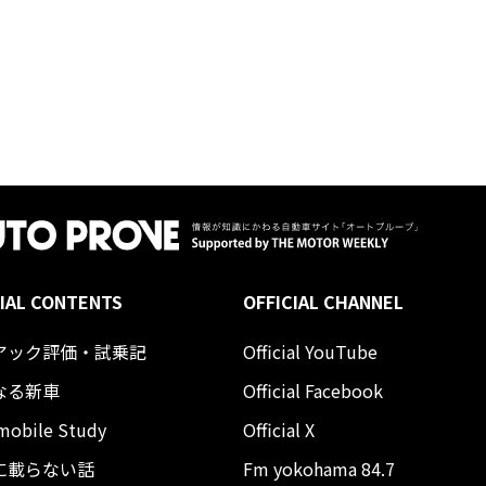
IAL CONTENTS
OFFICIAL CHANNEL
アック評価・試乗記
Official YouTube
なる新車
Official Facebook
mobile Study
Official X
に載らない話
Fm yokohama 84.7