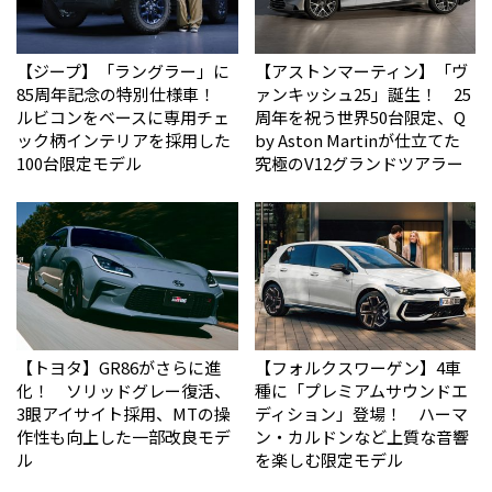
【ジープ】「ラングラー」に
【アストンマーティン】「ヴ
85周年記念の特別仕様車！
ァンキッシュ25」誕生！ 25
ルビコンをベースに専用チェ
周年を祝う世界50台限定、Q
ック柄インテリアを採用した
by Aston Martinが仕立てた
100台限定モデル
究極のV12グランドツアラー
【トヨタ】GR86がさらに進
【フォルクスワーゲン】4車
化！ ソリッドグレー復活、
種に「プレミアムサウンドエ
3眼アイサイト採用、MTの操
ディション」登場！ ハーマ
作性も向上した一部改良モデ
ン・カルドンなど上質な音響
ル
を楽しむ限定モデル