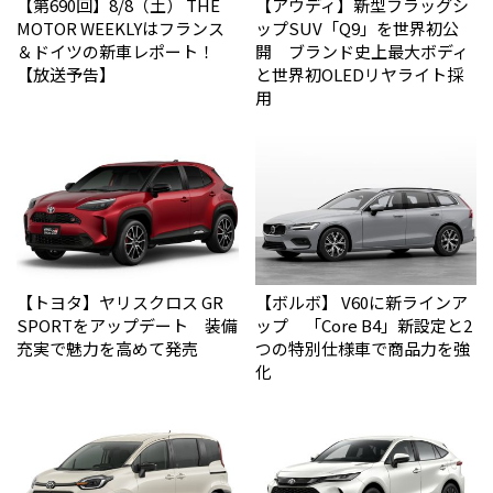
【第690回】8/8（土） THE
【アウディ】新型フラッグシ
MOTOR WEEKLYはフランス
ップSUV「Q9」を世界初公
＆ドイツの新車レポート！
開 ブランド史上最大ボディ
【放送予告】
と世界初OLEDリヤライト採
用
【トヨタ】ヤリスクロス GR
【ボルボ】 V60に新ラインア
SPORTをアップデート 装備
ップ 「Core B4」新設定と2
充実で魅力を高めて発売
つの特別仕様車で商品力を強
化