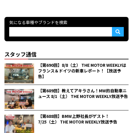
気になる車種やブランドを検索
スタッフ通信
【第690回】8/8（土） THE MOTOR WEEKLYは
フランス＆ドイツの新車レポート！【放送予
告】
【第689回】教えてアキラさん！MW的自動車ニ
ュース 8/1（土） THE MOTOR WEEKLY放送予告
【第688回】BMW上野社長がゲスト！
7/25（土） THE MOTOR WEEKLY放送予告