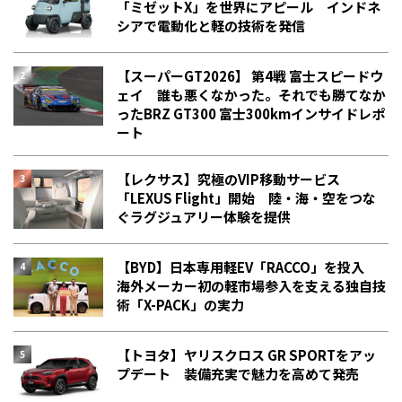
「ミゼットX」を世界にアピール インドネ
シアで電動化と軽の技術を発信
【スーパーGT2026】 第4戦 富士スピードウ
ェイ 誰も悪くなかった。それでも勝てなか
った――BRZ GT300 富士300kmインサイドレポ
ート
【レクサス】究極のVIP移動サービス
「LEXUS Flight」開始 陸・海・空をつな
ぐラグジュアリー体験を提供
【BYD】日本専用軽EV「RACCO」を投入
海外メーカー初の軽市場参入を支える独自技
術「X-PACK」の実力
【トヨタ】ヤリスクロス GR SPORTをアッ
プデート 装備充実で魅力を高めて発売