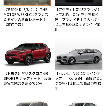
【第690回】8/8（土） THE
【アウディ】新型フラッグシ
MOTOR WEEKLYはフランス
ップSUV「Q9」を世界初公
＆ドイツの新車レポート！
開 ブランド史上最大ボディ
【放送予告】
と世界初OLEDリヤライト採
用
【トヨタ】ヤリスクロス GR
【ボルボ】 V60に新ラインア
SPORTをアップデート 装備
ップ 「Core B4」新設定と2
充実で魅力を高めて発売
つの特別仕様車で商品力を強
化