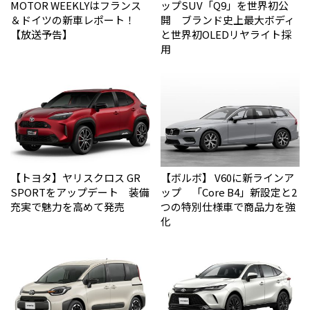
MOTOR WEEKLYはフランス
ップSUV「Q9」を世界初公
＆ドイツの新車レポート！
開 ブランド史上最大ボディ
【放送予告】
と世界初OLEDリヤライト採
用
【トヨタ】ヤリスクロス GR
【ボルボ】 V60に新ラインア
SPORTをアップデート 装備
ップ 「Core B4」新設定と2
充実で魅力を高めて発売
つの特別仕様車で商品力を強
化