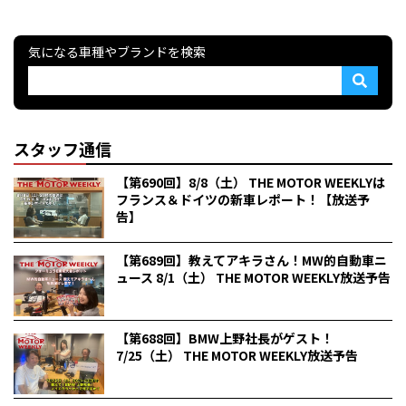
気になる車種やブランドを検索
スタッフ通信
【第690回】8/8（土） THE MOTOR WEEKLYは
フランス＆ドイツの新車レポート！【放送予
告】
【第689回】教えてアキラさん！MW的自動車ニ
ュース 8/1（土） THE MOTOR WEEKLY放送予告
【第688回】BMW上野社長がゲスト！
7/25（土） THE MOTOR WEEKLY放送予告