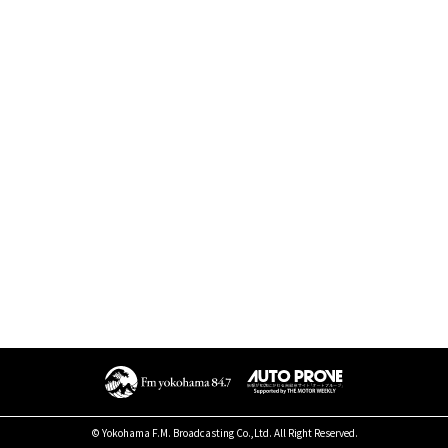
© Yokohama F.M. Broadcasting Co.,Ltd. All Right Reserved.