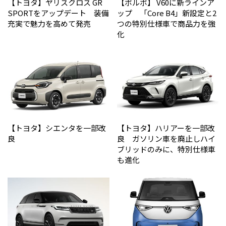
【トヨタ】ヤリスクロス GR
【ボルボ】 V60に新ラインア
SPORTをアップデート 装備
ップ 「Core B4」新設定と2
充実で魅力を高めて発売
つの特別仕様車で商品力を強
化
【トヨタ】シエンタを一部改
【トヨタ】ハリアーを一部改
良
良 ガソリン車を廃止しハイ
ブリッドのみに、特別仕様車
も進化