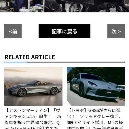
<前
記事に戻る
次 >
RELATED ARTICLE
【アストンマーティン】「ヴ
【トヨタ】GR86がさらに進
ァンキッシュ25」誕生！ 25
化！ ソリッドグレー復活、
周年を祝う世界50台限定、Q
3眼アイサイト採用、MTの操
by Aston Martinが仕立てた
作性も向上した一部改良モデ