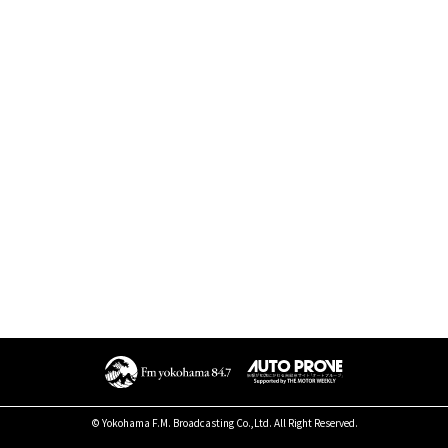
© Yokohama F.M. Broadcasting Co.,Ltd. All Right Reserved.