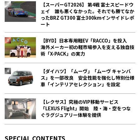
【スーパーGT2026】 第4戦 富士スピードウ
ェイ 誰も悪くなかった。それでも勝てなか
った――BRZ GT300 富士300kmインサイドレポ
ート
【BYD】日本専用軽EV「RACCO」を投入
海外メーカー初の軽市場参入を支える独自技
術「X-PACK」の実力
【ダイハツ】「ムーヴ」「ムーヴ キャンバ
ス」を一部改良 安全性能を強化し特別仕様
車「インテリアセレクション」を設定
【レクサス】究極のVIP移動サービス
「LEXUS Flight」開始 陸・海・空をつな
ぐラグジュアリー体験を提供
SPECIAL CONTENTS