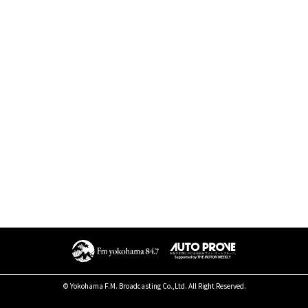
© Yokohama F.M. Broadcasting Co.,Ltd. All Right Reserved.