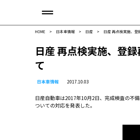
HOME
>
日本車情報​
>
日産
>
日産 再点検実施、登
日産 再点検実施、登
て
日本車情報​
2017.10.03
日産自動車は2017年10月2日、完成検査の
ついての対応を発表した。