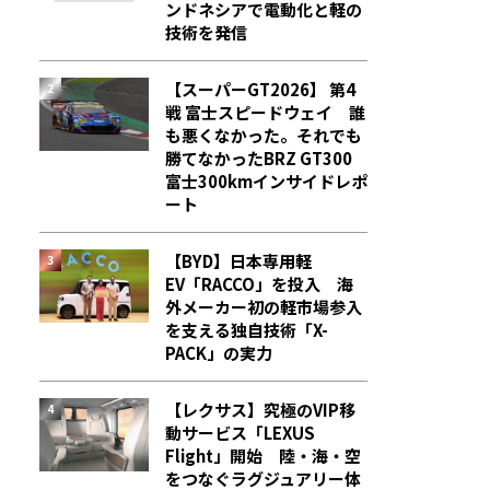
ンドネシアで電動化と軽の
技術を発信
【スーパーGT2026】 第4
戦 富士スピードウェイ 誰
も悪くなかった。それでも
勝てなかった――BRZ GT300
富士300kmインサイドレポ
ート
【BYD】日本専用軽
EV「RACCO」を投入 海
外メーカー初の軽市場参入
を支える独自技術「X-
PACK」の実力
【レクサス】究極のVIP移
動サービス「LEXUS
Flight」開始 陸・海・空
をつなぐラグジュアリー体