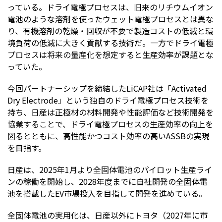
っている。ドライ電極プロセスは、旧来のリチウムイオン
電池のような溶剤を使ったウェット電極プロセスとは異な
り、有機溶剤の乾燥・回収が不要で製造コストの低減と環
境負荷の低減に大きく貢献する技術だ。一方でドライ電極
プロセスは将来の量産化を想定すると生産効率が課題とな
っていた。
今回パートナーシップを締結したLiCAP社は「Activated
Dry Electrode」という独自のドライ電極プロセス技術を
持ち、日産は正極材の材料開発や性能評価など技術開発を
協業することで、ドライ電極プロセスの生産効率の向上を
図るとともに、高性能かつコスト効率の高いASSBの実現
を目指す。
日産は、2025年1月より全固体電池のパイロット生産ライ
ンの稼働を開始し、2028年度までに自社開発の全固体電
池を搭載したEV市場投入を目指して開発を進めている。
全固体電池の実用化は、日産以外にトヨタ（2027年に市