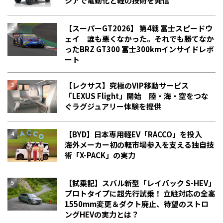
シアで電動化と軽の技術を発信
【スーパーGT2026】 第4戦 富士スピードウ
ェイ 誰も悪くなかった。それでも勝てなか
った――BRZ GT300 富士300kmインサイドレポ
ート
【レクサス】究極のVIP移動サービス
「LEXUS Flight」開始 陸・海・空をつな
ぐラグジュアリー体験を提供
【BYD】日本専用軽EV「RACCO」を投入
海外メーカー初の軽市場参入を支える独自技
術「X-PACK」の実力
【試乗記】スバル新型「レイバック S-HEV」
プロトタイプに超先行試乗！ 立駐対応の全高
1550mm変更＆ダクト廃止、待望のストロ
ングHEVの実力とは？