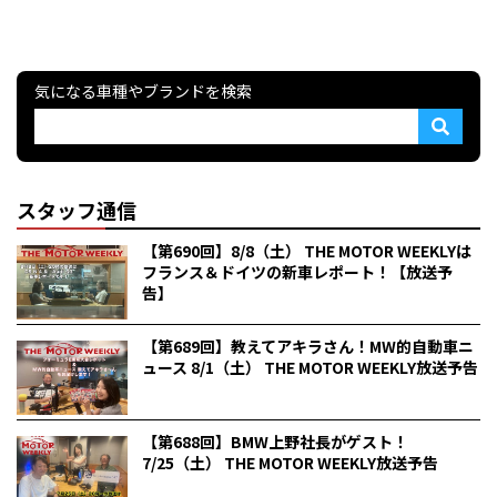
気になる車種やブランドを検索
スタッフ通信
【第690回】8/8（土） THE MOTOR WEEKLYは
フランス＆ドイツの新車レポート！【放送予
告】
【第689回】教えてアキラさん！MW的自動車ニ
ュース 8/1（土） THE MOTOR WEEKLY放送予告
【第688回】BMW上野社長がゲスト！
7/25（土） THE MOTOR WEEKLY放送予告