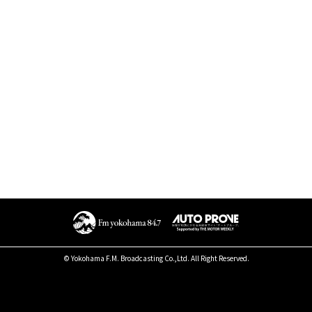
© Yokohama F.M. Broadcasting Co.,Ltd. All Right Reserved.