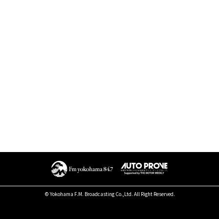
© Yokohama F.M. Broadcasting Co.,Ltd. All Right Reserved.