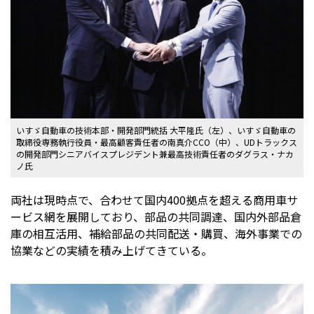
いすゞ自動車の技術本部・開発部門統括 大平隆氏（左）、いすゞ自動車の
取締役専務執行役員・最高顧客責任者の南真介CCO（中）、UDトラックス
の開発部門シニアバイスプレジデント兼最高技術責任者のダグラス・ナカ
ノ氏
両社は現時点で、合わせて国内400拠点を超える商用車サ
ービス網を展開しており、部品の共同調達、国内外部品倉
庫の相互活用、補給部品の共同配送・購買、海外事業での
協業などの実績を積み上げてきている。