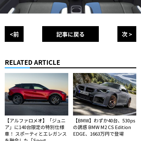
<前
記事に戻る
次 >
RELATED ARTICLE
【アルファロメオ】「ジュニ
【BMW】わずか40台、530ps
ア」に140台限定の特別仕様
の誘惑 BMW M2 CS Edition
車！ スポーティとエレガンス
EDGE、1663万円で登場
を融合した「Sport