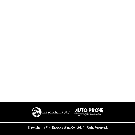
© Yokohama F.M. Broadcasting Co.,Ltd. All Right Reserved.