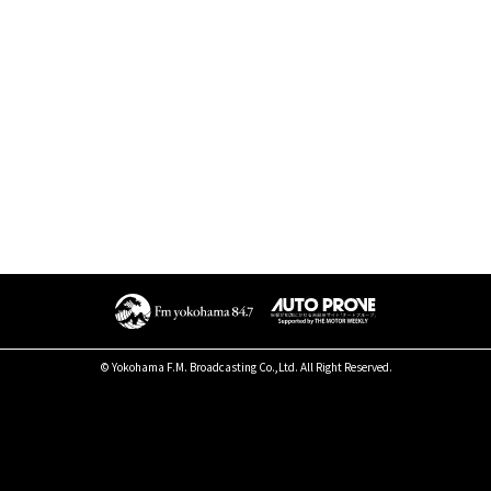
© Yokohama F.M. Broadcasting Co.,Ltd. All Right Reserved.