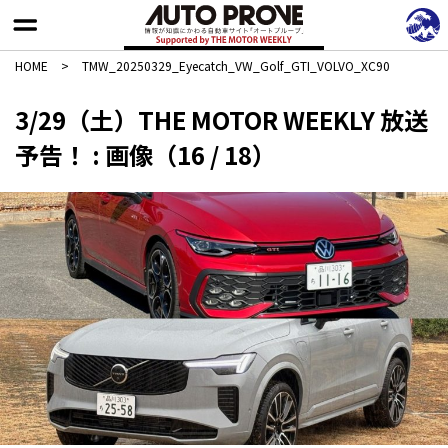
HOME
>
TMW_20250329_Eyecatch_VW_Golf_GTI_VOLVO_XC90
3/29（土）THE MOTOR WEEKLY 放送
予告！ : 画像（16 / 18）