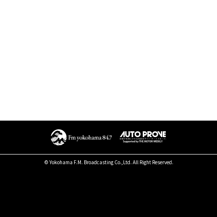
© Yokohama F.M. Broadcasting Co.,Ltd. All Right Reserved.