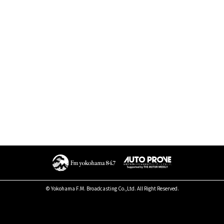
© Yokohama F.M. Broadcasting Co.,Ltd. All Right Reserved.