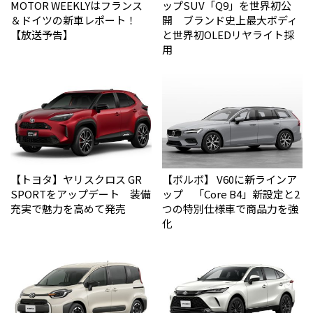
MOTOR WEEKLYはフランス
ップSUV「Q9」を世界初公
＆ドイツの新車レポート！
開 ブランド史上最大ボディ
【放送予告】
と世界初OLEDリヤライト採
用
【トヨタ】ヤリスクロス GR
【ボルボ】 V60に新ラインア
SPORTをアップデート 装備
ップ 「Core B4」新設定と2
充実で魅力を高めて発売
つの特別仕様車で商品力を強
化