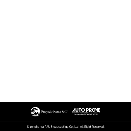
© Yokohama F.M. Broadcasting Co.,Ltd. All Right Reserved.