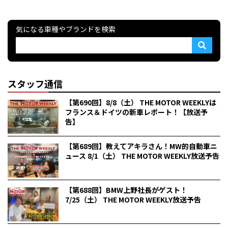
気になる車種やブランドを検索
スタッフ通信
【第690回】8/8（土） THE MOTOR WEEKLYは
フランス＆ドイツの新車レポート！【放送予
告】
【第689回】教えてアキラさん！MW的自動車ニ
ュース 8/1（土） THE MOTOR WEEKLY放送予告
【第688回】BMW上野社長がゲスト！
7/25（土） THE MOTOR WEEKLY放送予告