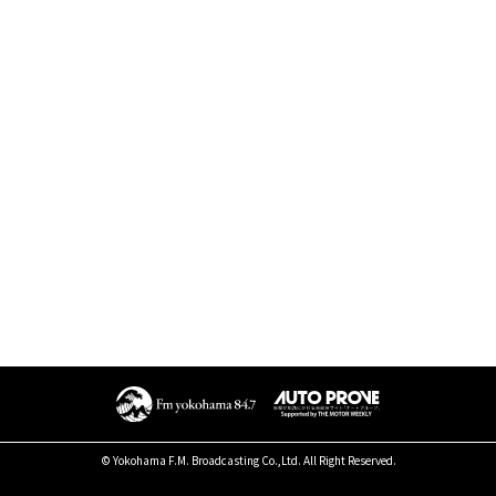
© Yokohama F.M. Broadcasting Co.,Ltd. All Right Reserved.