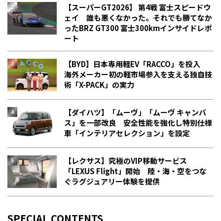
【スーパーGT2026】 第4戦 富士スピードウ
ェイ 誰も悪くなかった。それでも勝てなか
った――BRZ GT300 富士300kmインサイドレポ
ート
【BYD】日本専用軽EV「RACCO」を投入
海外メーカー初の軽市場参入を支える独自技
術「X-PACK」の実力
【ダイハツ】「ムーヴ」「ムーヴ キャンバ
ス」を一部改良 安全性能を強化し特別仕様
車「インテリアセレクション」を設定
【レクサス】究極のVIP移動サービス
「LEXUS Flight」開始 陸・海・空をつな
ぐラグジュアリー体験を提供
SPECIAL CONTENTS