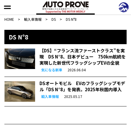
HOME
>
輸入車情報
>
DS
>
DS N°8
DS N°8
【DS】“フランス流ファーストクラス”を実
現 DS N°8、日本デビュー 750km航続を
実現した新世代フラッグシップEVの全貌
気になる新車
2026.06.04
DSオートモビル EVのフラッグシップモデ
ル「DS N°8」を発表。2025年秋国内導入
輸入車情報
2025.05.17