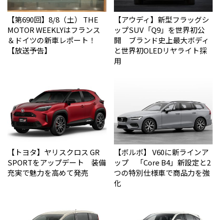
【第690回】8/8（土） THE
【アウディ】新型フラッグシ
MOTOR WEEKLYはフランス
ップSUV「Q9」を世界初公
＆ドイツの新車レポート！
開 ブランド史上最大ボディ
【放送予告】
と世界初OLEDリヤライト採
用
【トヨタ】ヤリスクロス GR
【ボルボ】 V60に新ラインア
SPORTをアップデート 装備
ップ 「Core B4」新設定と2
充実で魅力を高めて発売
つの特別仕様車で商品力を強
化