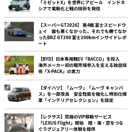
「ミゼットX」を世界にアピール インドネ
シアで電動化と軽の技術を発信
【スーパーGT2026】 第4戦 富士スピードウ
ェイ 誰も悪くなかった。それでも勝てなか
った――BRZ GT300 富士300kmインサイドレポ
ート
【BYD】日本専用軽EV「RACCO」を投入
海外メーカー初の軽市場参入を支える独自技
術「X-PACK」の実力
【ダイハツ】「ムーヴ」「ムーヴ キャンバ
ス」を一部改良 安全性能を強化し特別仕様
車「インテリアセレクション」を設定
【レクサス】究極のVIP移動サービス
「LEXUS Flight」開始 陸・海・空をつな
ぐラグジュアリー体験を提供