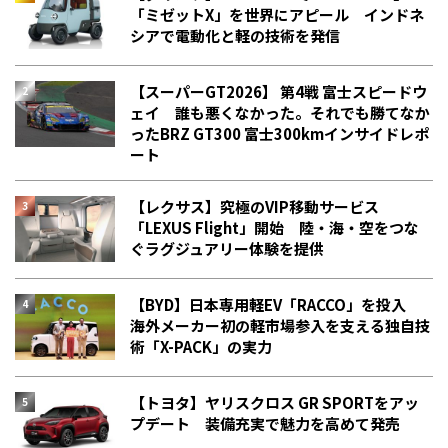
「ミゼットX」を世界にアピール インドネ
シアで電動化と軽の技術を発信
【スーパーGT2026】 第4戦 富士スピードウ
ェイ 誰も悪くなかった。それでも勝てなか
った――BRZ GT300 富士300kmインサイドレポ
ート
【レクサス】究極のVIP移動サービス
「LEXUS Flight」開始 陸・海・空をつな
ぐラグジュアリー体験を提供
【BYD】日本専用軽EV「RACCO」を投入
海外メーカー初の軽市場参入を支える独自技
術「X-PACK」の実力
【トヨタ】ヤリスクロス GR SPORTをアッ
プデート 装備充実で魅力を高めて発売