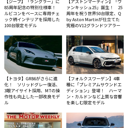
【ジープ】「ラングラー」に
【アストンマーティン】「ヴ
85周年記念の特別仕様車！
ァンキッシュ25」誕生！ 25
ルビコンをベースに専用チェ
周年を祝う世界50台限定、Q
ック柄インテリアを採用した
by Aston Martinが仕立てた
100台限定モデル
究極のV12グランドツアラー
【トヨタ】GR86がさらに進
【フォルクスワーゲン】4車
化！ ソリッドグレー復活、
種に「プレミアムサウンドエ
3眼アイサイト採用、MTの操
ディション」登場！ ハーマ
作性も向上した一部改良モデ
ン・カルドンなど上質な音響
ル
を楽しむ限定モデル