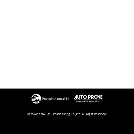
© Yokohama F.M. Broadcasting Co.,Ltd. All Right Reserved.