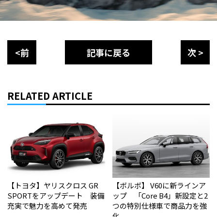
<前
記事に戻る
次 >
RELATED ARTICLE
【トヨタ】ヤリスクロス GR
【ボルボ】 V60に新ラインア
SPORTをアップデート 装備
ップ 「Core B4」新設定と2
充実で魅力を高めて発売
つの特別仕様車で商品力を強
化