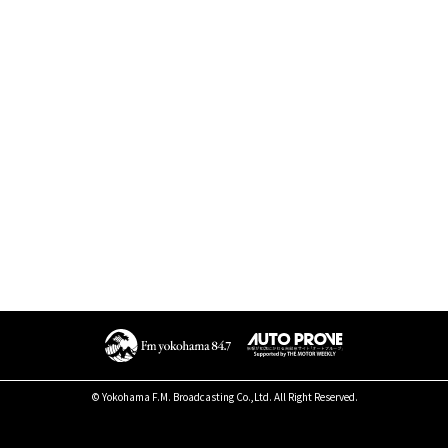
© Yokohama F.M. Broadcasting Co.,Ltd. All Right Reserved.