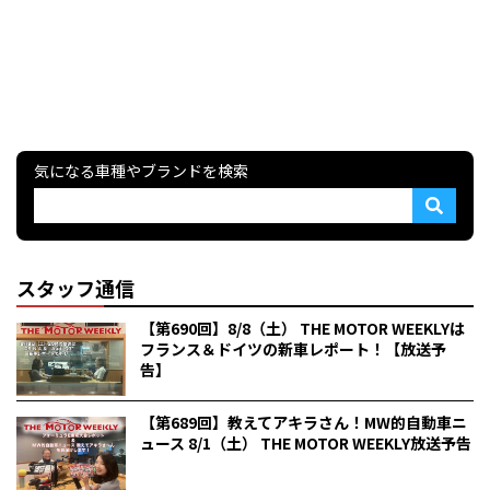
気になる車種やブランドを検索
スタッフ通信
【第690回】8/8（土） THE MOTOR WEEKLYは
フランス＆ドイツの新車レポート！【放送予
告】
【第689回】教えてアキラさん！MW的自動車ニ
ュース 8/1（土） THE MOTOR WEEKLY放送予告