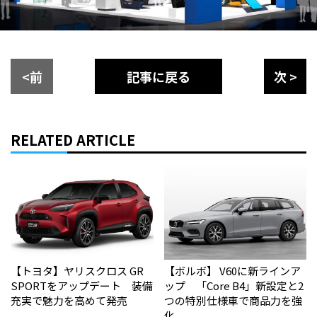
<前
記事に戻る
次 >
RELATED ARTICLE
【トヨタ】ヤリスクロス GR
【ボルボ】 V60に新ラインア
SPORTをアップデート 装備
ップ 「Core B4」新設定と2
充実で魅力を高めて発売
つの特別仕様車で商品力を強
化