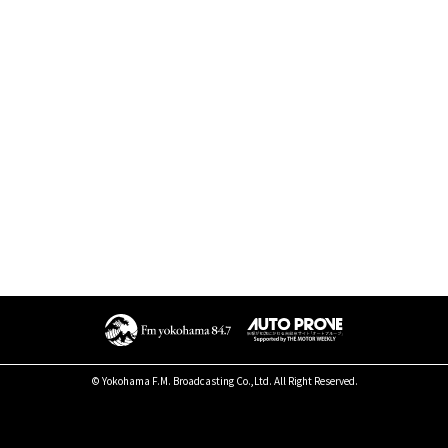
© Yokohama F.M. Broadcasting Co.,Ltd. All Right Reserved.