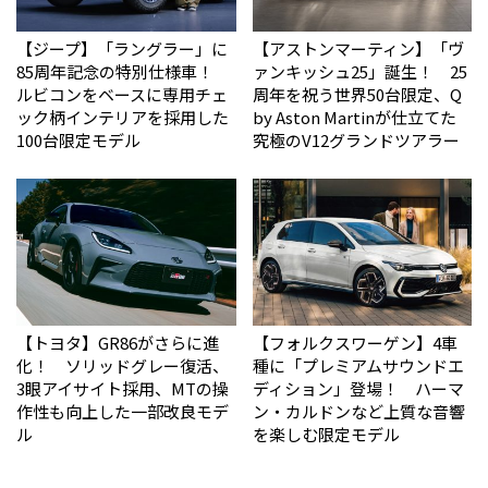
【ジープ】「ラングラー」に
【アストンマーティン】「ヴ
85周年記念の特別仕様車！
ァンキッシュ25」誕生！ 25
ルビコンをベースに専用チェ
周年を祝う世界50台限定、Q
ック柄インテリアを採用した
by Aston Martinが仕立てた
100台限定モデル
究極のV12グランドツアラー
【トヨタ】GR86がさらに進
【フォルクスワーゲン】4車
化！ ソリッドグレー復活、
種に「プレミアムサウンドエ
3眼アイサイト採用、MTの操
ディション」登場！ ハーマ
作性も向上した一部改良モデ
ン・カルドンなど上質な音響
ル
を楽しむ限定モデル