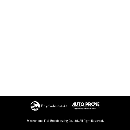
© Yokohama F.M. Broadcasting Co.,Ltd. All Right Reserved.