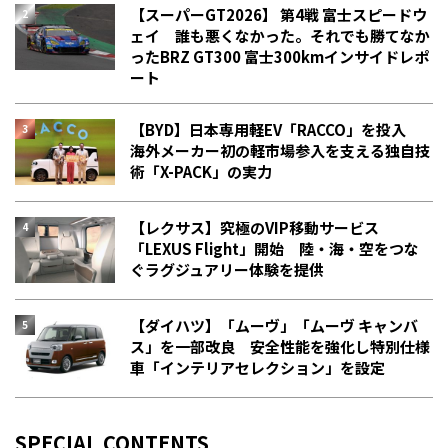
【スーパーGT2026】 第4戦 富士スピードウ
ェイ 誰も悪くなかった。それでも勝てなか
った――BRZ GT300 富士300kmインサイドレポ
ート
【BYD】日本専用軽EV「RACCO」を投入
海外メーカー初の軽市場参入を支える独自技
術「X-PACK」の実力
【レクサス】究極のVIP移動サービス
「LEXUS Flight」開始 陸・海・空をつな
ぐラグジュアリー体験を提供
【ダイハツ】「ムーヴ」「ムーヴ キャンバ
ス」を一部改良 安全性能を強化し特別仕様
車「インテリアセレクション」を設定
SPECIAL CONTENTS