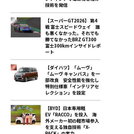
技術を発信
【スーパーGT2026】 第4
戦 富士スピードウェイ 誰
も悪くなかった。それでも
勝てなかった――BRZ GT300
富士300kmインサイドレポ
ート
【ダイハツ】「ムーヴ」
「ムーヴ キャンバス」を一
部改良 安全性能を強化し
特別仕様車「インテリアセ
レクション」を設定
【BYD】日本専用軽
EV「RACCO」を投入 海
外メーカー初の軽市場参入
を支える独自技術「X-
PACK」の実力