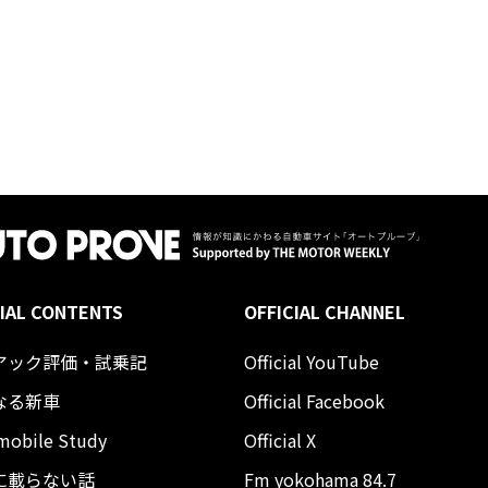
IAL CONTENTS
OFFICIAL CHANNEL
アック評価・試乗記
Official YouTube
なる新車
Official Facebook
mobile Study
Official X
に載らない話
Fm yokohama 84.7