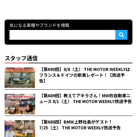
気になる車種やブランドを検索
スタッフ通信
【第690回】8/8（土） THE MOTOR WEEKLYは
フランス＆ドイツの新車レポート！【放送予
告】
【第689回】教えてアキラさん！MW的自動車ニ
ュース 8/1（土） THE MOTOR WEEKLY放送予告
【第688回】BMW上野社長がゲスト！
7/25（土） THE MOTOR WEEKLY放送予告