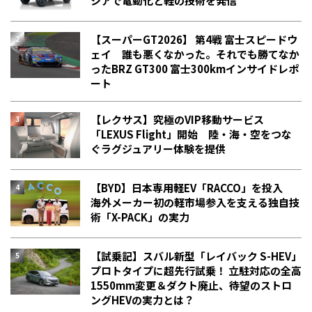
シアで電動化と軽の技術を発信
【スーパーGT2026】 第4戦 富士スピードウ
ェイ 誰も悪くなかった。それでも勝てなか
った――BRZ GT300 富士300kmインサイドレポ
ート
【レクサス】究極のVIP移動サービス
「LEXUS Flight」開始 陸・海・空をつな
ぐラグジュアリー体験を提供
【BYD】日本専用軽EV「RACCO」を投入
海外メーカー初の軽市場参入を支える独自技
術「X-PACK」の実力
【試乗記】スバル新型「レイバック S-HEV」
プロトタイプに超先行試乗！ 立駐対応の全高
1550mm変更＆ダクト廃止、待望のストロ
ングHEVの実力とは？