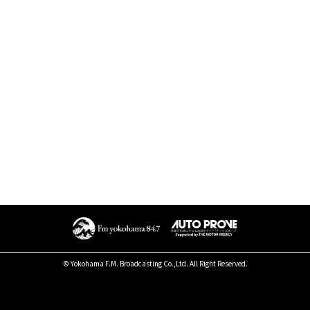
© Yokohama F.M. Broadcasting Co.,Ltd. All Right Reserved.