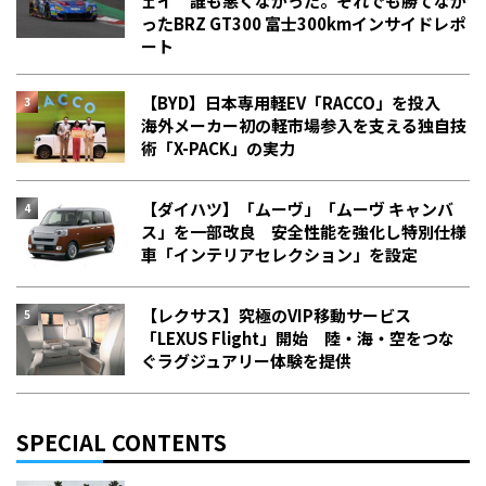
ェイ 誰も悪くなかった。それでも勝てなか
った――BRZ GT300 富士300kmインサイドレポ
ート
【BYD】日本専用軽EV「RACCO」を投入
海外メーカー初の軽市場参入を支える独自技
術「X-PACK」の実力
【ダイハツ】「ムーヴ」「ムーヴ キャンバ
ス」を一部改良 安全性能を強化し特別仕様
車「インテリアセレクション」を設定
【レクサス】究極のVIP移動サービス
「LEXUS Flight」開始 陸・海・空をつな
ぐラグジュアリー体験を提供
SPECIAL CONTENTS