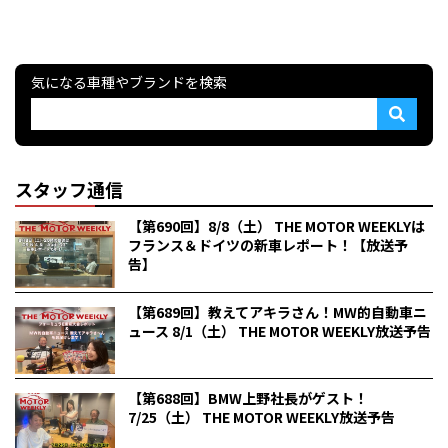
気になる車種やブランドを検索
スタッフ通信
【第690回】8/8（土） THE MOTOR WEEKLYは
フランス＆ドイツの新車レポート！【放送予
告】
【第689回】教えてアキラさん！MW的自動車ニ
ュース 8/1（土） THE MOTOR WEEKLY放送予告
【第688回】BMW上野社長がゲスト！
7/25（土） THE MOTOR WEEKLY放送予告