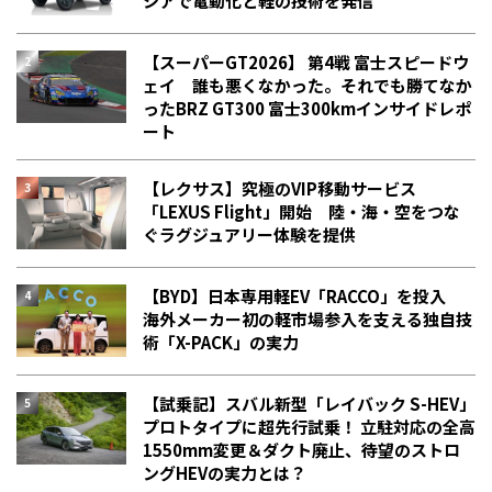
シアで電動化と軽の技術を発信
【スーパーGT2026】 第4戦 富士スピードウ
ェイ 誰も悪くなかった。それでも勝てなか
った――BRZ GT300 富士300kmインサイドレポ
ート
【レクサス】究極のVIP移動サービス
「LEXUS Flight」開始 陸・海・空をつな
ぐラグジュアリー体験を提供
【BYD】日本専用軽EV「RACCO」を投入
海外メーカー初の軽市場参入を支える独自技
術「X-PACK」の実力
【試乗記】スバル新型「レイバック S-HEV」
プロトタイプに超先行試乗！ 立駐対応の全高
1550mm変更＆ダクト廃止、待望のストロ
ングHEVの実力とは？