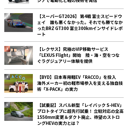
シアで電動化と軽の技術を発信
【スーパーGT2026】 第4戦 富士スピードウ
ェイ 誰も悪くなかった。それでも勝てなか
った――BRZ GT300 富士300kmインサイドレポ
ート
【レクサス】究極のVIP移動サービス
「LEXUS Flight」開始 陸・海・空をつな
ぐラグジュアリー体験を提供
【BYD】日本専用軽EV「RACCO」を投入
海外メーカー初の軽市場参入を支える独自技
術「X-PACK」の実力
【試乗記】スバル新型「レイバック S-HEV」
プロトタイプに超先行試乗！ 立駐対応の全高
1550mm変更＆ダクト廃止、待望のストロ
ングHEVの実力とは？