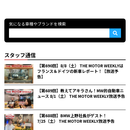
気になる車種やブランドを検索
スタッフ通信
【第690回】8/8（土） THE MOTOR WEEKLYは
フランス＆ドイツの新車レポート！【放送予
告】
【第689回】教えてアキラさん！MW的自動車ニ
ュース 8/1（土） THE MOTOR WEEKLY放送予告
【第688回】BMW上野社長がゲスト！
7/25（土） THE MOTOR WEEKLY放送予告