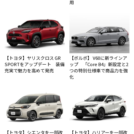
用
【トヨタ】ヤリスクロス GR
【ボルボ】 V60に新ラインア
SPORTをアップデート 装備
ップ 「Core B4」新設定と2
充実で魅力を高めて発売
つの特別仕様車で商品力を強
化
【トヨタ】シエンタを一部改
【トヨタ】ハリアーを一部改