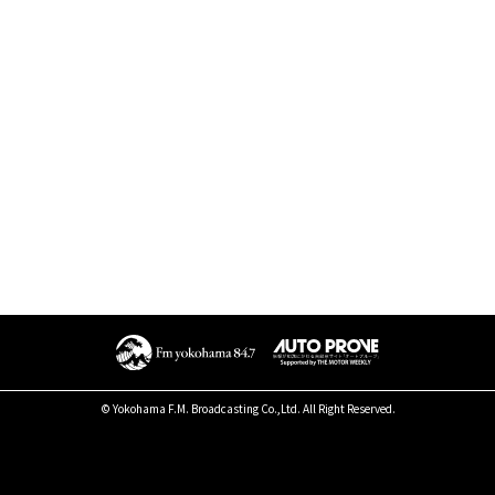
© Yokohama F.M. Broadcasting Co.,Ltd. All Right Reserved.