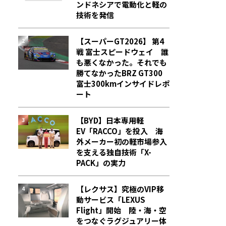
ンドネシアで電動化と軽の
技術を発信
【スーパーGT2026】 第4
戦 富士スピードウェイ 誰
も悪くなかった。それでも
勝てなかった――BRZ GT300
富士300kmインサイドレポ
ート
【BYD】日本専用軽
EV「RACCO」を投入 海
外メーカー初の軽市場参入
を支える独自技術「X-
PACK」の実力
【レクサス】究極のVIP移
動サービス「LEXUS
Flight」開始 陸・海・空
をつなぐラグジュアリー体