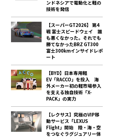
ンドネシアで電動化と軽の
技術を発信
【スーパーGT2026】 第4
戦 富士スピードウェイ 誰
も悪くなかった。それでも
勝てなかった――BRZ GT300
富士300kmインサイドレポ
ート
【BYD】日本専用軽
EV「RACCO」を投入 海
外メーカー初の軽市場参入
を支える独自技術「X-
PACK」の実力
【レクサス】究極のVIP移
動サービス「LEXUS
Flight」開始 陸・海・空
をつなぐラグジュアリー体