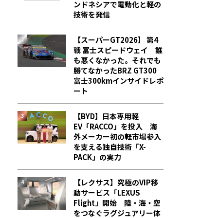
ンドネシアで電動化と軽の
技術を発信
【スーパーGT2026】 第4
戦 富士スピードウェイ 誰
も悪くなかった。それでも
勝てなかった――BRZ GT300
富士300kmインサイドレポ
ート
【BYD】日本専用軽
EV「RACCO」を投入 海
外メーカー初の軽市場参入
を支える独自技術「X-
PACK」の実力
【レクサス】究極のVIP移
動サービス「LEXUS
Flight」開始 陸・海・空
をつなぐラグジュアリー体