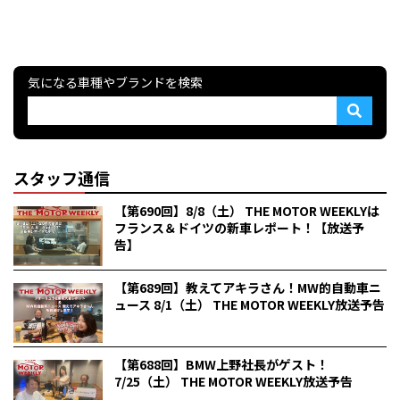
気になる車種やブランドを検索
スタッフ通信
【第690回】8/8（土） THE MOTOR WEEKLYは
フランス＆ドイツの新車レポート！【放送予
告】
【第689回】教えてアキラさん！MW的自動車ニ
ュース 8/1（土） THE MOTOR WEEKLY放送予告
【第688回】BMW上野社長がゲスト！
7/25（土） THE MOTOR WEEKLY放送予告