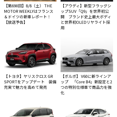
【第690回】8/8（土） THE
【アウディ】新型フラッグシ
MOTOR WEEKLYはフランス
ップSUV「Q9」を世界初公
＆ドイツの新車レポート！
開 ブランド史上最大ボディ
【放送予告】
と世界初OLEDリヤライト採
用
【トヨタ】ヤリスクロス GR
【ボルボ】 V60に新ラインア
SPORTをアップデート 装備
ップ 「Core B4」新設定と2
充実で魅力を高めて発売
つの特別仕様車で商品力を強
化