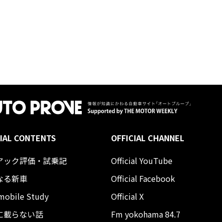
IAL CONTENTS
OFFICIAL CHANNEL
アック評価・試乗記
Official YouTube
なる新車
Official Facebook
mobile Study
Official X
に載らない話
Fm yokohama 84.7