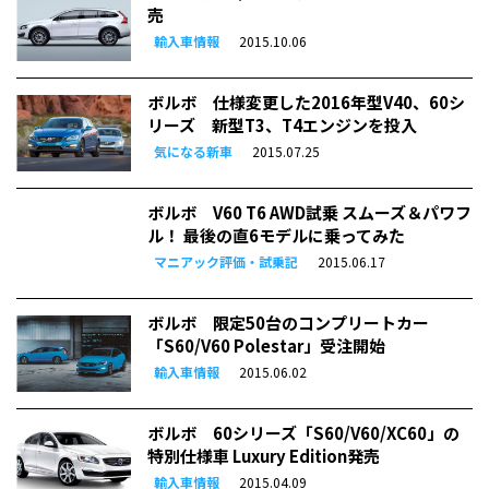
売
輸入車情報
2015.10.06
ボルボ 仕様変更した2016年型V40、60シ
リーズ 新型T3、T4エンジンを投入
気になる新車
2015.07.25
ボルボ V60 T6 AWD試乗 スムーズ＆パワフ
ル！ 最後の直6モデルに乗ってみた
マニアック評価・試乗記
2015.06.17
ボルボ 限定50台のコンプリートカー
「S60/V60 Polestar」受注開始
輸入車情報
2015.06.02
ボルボ 60シリーズ「S60/V60/XC60」の
特別仕様車 Luxury Edition発売
輸入車情報
2015.04.09