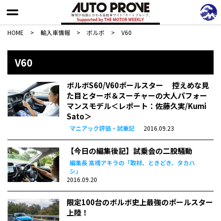
HOME
>
輸入車情報
>
ボルボ
>
V60
V60
ボルボS60/V60ポールスター 控えめな見
た目とターボ＆スーチャーの大人パフォー
マンスモデル＜レポート：佐藤久実/Kumi
Sato＞
マニアック評価・試乗記
2016.09.23
【今日の編集後記】試乗会の二股騒動
編集長 髙橋アキラの「取材、ときどき、タカハ
シ」
2016.09.20
限定100台のボルボ史上最強のポールスター
上陸！