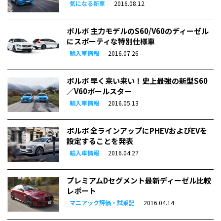
気になる新車
2016.08.12
ボルボ 主力モデルのS60/V60のディーゼル
にスポーティな特別仕様車
輸入車情報
2016.07.26
ボルボ 早く来い来い！史上最強の新型S60
／V60ポールスター
輸入車情報
2016.05.13
ボルボ 全ラインアップにPHEVおよびEVを
設定することを発表
輸入車情報
2016.04.27
プレミアムDセグメント最新ディーゼル比較
レポート
マニアック評価・試乗記
2016.04.14