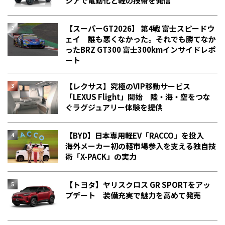
シアで電動化と軽の技術を発信
【スーパーGT2026】 第4戦 富士スピードウ
ェイ 誰も悪くなかった。それでも勝てなか
った――BRZ GT300 富士300kmインサイドレポ
ート
【レクサス】究極のVIP移動サービス
「LEXUS Flight」開始 陸・海・空をつな
ぐラグジュアリー体験を提供
【BYD】日本専用軽EV「RACCO」を投入
海外メーカー初の軽市場参入を支える独自技
術「X-PACK」の実力
【トヨタ】ヤリスクロス GR SPORTをアッ
プデート 装備充実で魅力を高めて発売