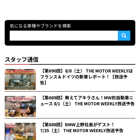
気になる車種やブランドを検索
スタッフ通信
【第690回】8/8（土） THE MOTOR WEEKLYは
フランス＆ドイツの新車レポート！【放送予
告】
【第689回】教えてアキラさん！MW的自動車ニ
ュース 8/1（土） THE MOTOR WEEKLY放送予告
【第688回】BMW上野社長がゲスト！
7/25（土） THE MOTOR WEEKLY放送予告