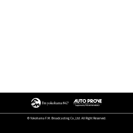
© Yokohama F.M. Broadcasting Co.,Ltd. All Right Reserved.