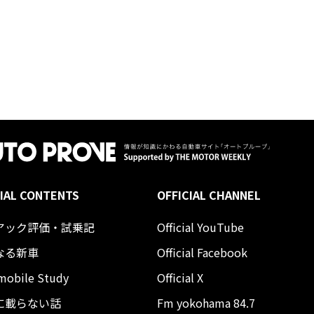
IAL CONTENTS
OFFICIAL CHANNEL
アック評価・試乗記
Official YouTube
なる新車
Official Facebook
mobile Study
Official X
に載らない話
Fm yokohama 84.7