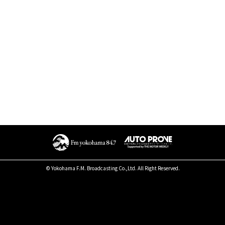
© Yokohama F.M. Broadcasting Co.,Ltd. All Right Reserved.