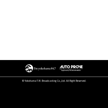
© Yokohama F.M. Broadcasting Co.,Ltd. All Right Reserved.