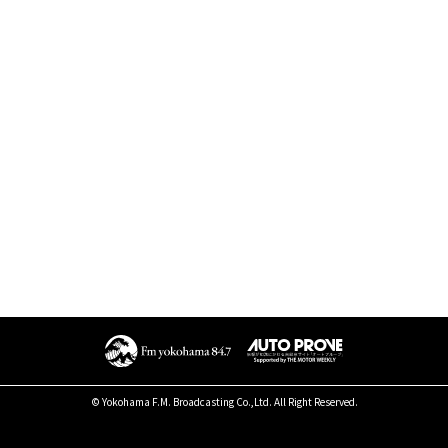
© Yokohama F.M. Broadcasting Co.,Ltd. All Right Reserved.