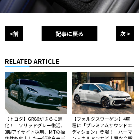
<前
記事に戻る
次 >
RELATED ARTICLE
【トヨタ】GR86がさらに進
【フォルクスワーゲン】4車
化！ ソリッドグレー復活、
種に「プレミアムサウンドエ
3眼アイサイト採用、MTの操
ディション」登場！ ハーマ
作性も向上した一部改良モデ
ン・カルドンなど上質な音響