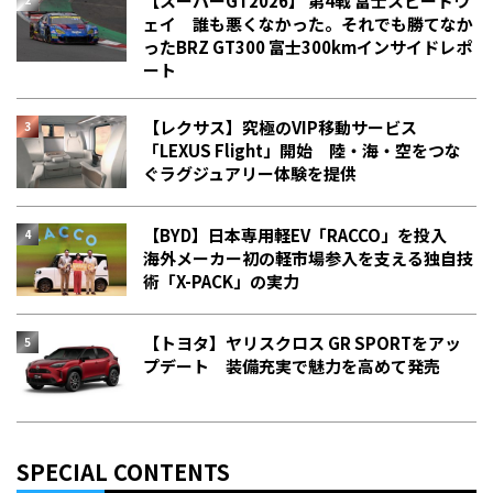
【スーパーGT2026】 第4戦 富士スピードウ
ェイ 誰も悪くなかった。それでも勝てなか
った――BRZ GT300 富士300kmインサイドレポ
ート
【レクサス】究極のVIP移動サービス
「LEXUS Flight」開始 陸・海・空をつな
ぐラグジュアリー体験を提供
【BYD】日本専用軽EV「RACCO」を投入
海外メーカー初の軽市場参入を支える独自技
術「X-PACK」の実力
【トヨタ】ヤリスクロス GR SPORTをアッ
プデート 装備充実で魅力を高めて発売
SPECIAL CONTENTS