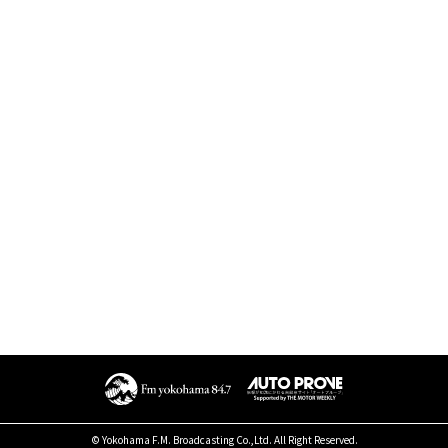
© Yokohama F.M. Broadcasting Co.,Ltd. All Right Reserved.