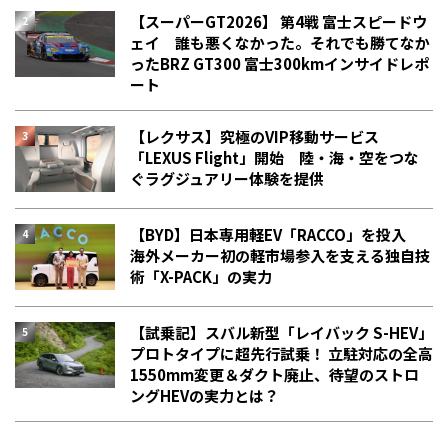
【スーパーGT2026】 第4戦 富士スピードウ
ェイ 誰も悪くなかった。それでも勝てなか
った――BRZ GT300 富士300kmインサイドレポ
ート
【レクサス】究極のVIP移動サービス
「LEXUS Flight」開始 陸・海・空をつな
ぐラグジュアリー体験を提供
【BYD】日本専用軽EV「RACCO」を投入
海外メーカー初の軽市場参入を支える独自技
術「X-PACK」の実力
【試乗記】スバル新型「レイバック S-HEV」
プロトタイプに超先行試乗！ 立駐対応の全高
1550mm変更＆ダクト廃止、待望のストロ
ングHEVの実力とは？