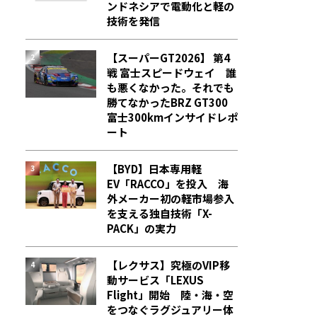
ンドネシアで電動化と軽の
技術を発信
【スーパーGT2026】 第4
戦 富士スピードウェイ 誰
も悪くなかった。それでも
勝てなかった――BRZ GT300
富士300kmインサイドレポ
ート
【BYD】日本専用軽
EV「RACCO」を投入 海
外メーカー初の軽市場参入
を支える独自技術「X-
PACK」の実力
【レクサス】究極のVIP移
動サービス「LEXUS
Flight」開始 陸・海・空
をつなぐラグジュアリー体