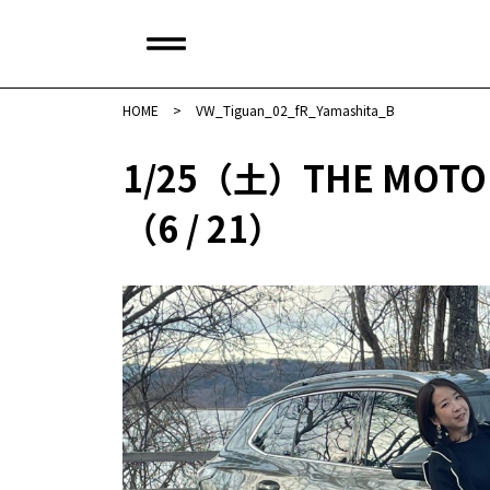
HOME
>
VW_Tiguan_02_fR_Yamashita_B
1/25（土）THE MOTO
（6 / 21）