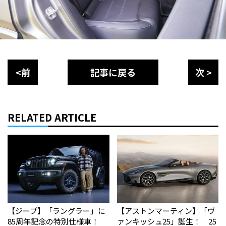
<前
記事に戻る
次 >
RELATED ARTICLE
【ジープ】「ラングラー」に
【アストンマーティン】「ヴ
85周年記念の特別仕様車！
ァンキッシュ25」誕生！ 25