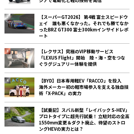
シアで電動化と軽の技術を発信
【スーパーGT2026】 第4戦 富士スピードウ
ェイ 誰も悪くなかった。それでも勝てなか
った――BRZ GT300 富士300kmインサイドレポ
ート
【レクサス】究極のVIP移動サービス
「LEXUS Flight」開始 陸・海・空をつな
ぐラグジュアリー体験を提供
【BYD】日本専用軽EV「RACCO」を投入
海外メーカー初の軽市場参入を支える独自技
術「X-PACK」の実力
【試乗記】スバル新型「レイバック S-HEV」
プロトタイプに超先行試乗！ 立駐対応の全高
1550mm変更＆ダクト廃止、待望のストロ
ングHEVの実力とは？