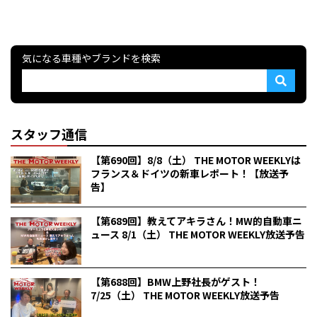
気になる車種やブランドを検索
スタッフ通信
【第690回】8/8（土） THE MOTOR WEEKLYは
フランス＆ドイツの新車レポート！【放送予
告】
【第689回】教えてアキラさん！MW的自動車ニ
ュース 8/1（土） THE MOTOR WEEKLY放送予告
【第688回】BMW上野社長がゲスト！
7/25（土） THE MOTOR WEEKLY放送予告